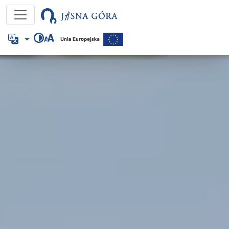
Jasna Góra
Język